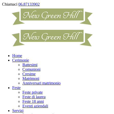
Chiamaci
06.87133902
Home
Cerimonie
Battesimi
Comunioni
Cresime
Matrimoni
Anniversari matrimonio
Feste
Feste private
Feste di laurea
Feste 18 anni
Eventi aziendali
Servizi