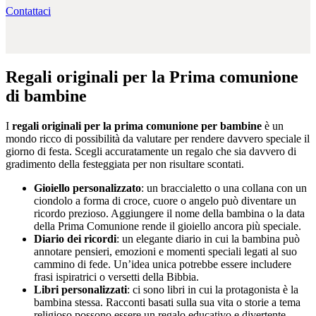
Contattaci
Regali originali per la Prima comunione
di bambine
I
regali originali per la prima comunione per bambine
è un
mondo ricco di possibilità da valutare per rendere davvero speciale il
giorno di festa. Scegli accuratamente un regalo che sia davvero di
gradimento della festeggiata per non risultare scontati.
Gioiello personalizzato
: un braccialetto o una collana con un
ciondolo a forma di croce, cuore o angelo può diventare un
ricordo prezioso. Aggiungere il nome della bambina o la data
della Prima Comunione rende il gioiello ancora più speciale.
Diario dei ricordi
: un elegante diario in cui la bambina può
annotare pensieri, emozioni e momenti speciali legati al suo
cammino di fede. Un’idea unica potrebbe essere includere
frasi ispiratrici o versetti della Bibbia.
Libri personalizzati
: ci sono libri in cui la protagonista è la
bambina stessa. Racconti basati sulla sua vita o storie a tema
religioso possono essere un regalo educativo e divertente.