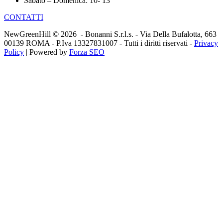
Sabato – Domenica: 10- 13
CONTATTI
NewGreenHill © 2026 - Bonanni S.r.l.s. - Via Della Bufalotta, 663
00139 ROMA - P.Iva 13327831007 - Tutti i diritti riservati -
Privacy
Policy
| Powered by
Forza SEO