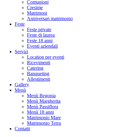
Comunioni
Cresime
Matrimoni
Anniversari matrimonio
Feste
Feste private
Feste di laurea
Feste 18 anni
Eventi aziendali
Servizi
Location per eventi
Ricevimenti
Catering
Banqueting
Allestimenti
Gallery
Menù
Menù Begonia
Menù Margherita
Menù Passiflora
Menù 18 anni
Matrimonio Mare
Matrimonio Terra
Contatti