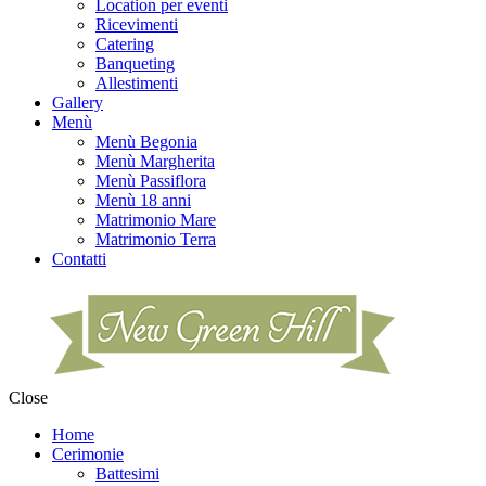
Location per eventi
Ricevimenti
Catering
Banqueting
Allestimenti
Gallery
Menù
Menù Begonia
Menù Margherita
Menù Passiflora
Menù 18 anni
Matrimonio Mare
Matrimonio Terra
Contatti
Close
Home
Cerimonie
Battesimi