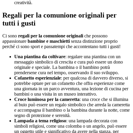
creatività.
Regali per la comunione originali per
tutti i gusti
Ci sono
regali per la comunione originali
che possono
appassionare
bambine e maschietti
senza distinzione proprio
perché ci sono sport e passatempi che accontentano tutti i gusti!
Una piantina da coltivare
: regalare una piantina con un
messaggio simbolico di crescita e cura può essere un dono
originale e speciale. La bambina o il bambino potrà
prendersene cura nel tempo, osservando il suo sviluppo.
Cofanetto esperienziale
: per qualcosa di davvero diverso, si
potrebbe optare per un cofanetto che offra esperienze come
una giornata in un parco avventura, una lezione di cucina per
bambini o una visita in un museo interattivo.
Croce luminosa per la cameretta
: una croce che si illumina
al buio può essere un regalo simbolico che arreda la cameretta
e accompagna il bambino o la bambina durante la notte, come
segno di protezione e serenità.
Lampada a tema religioso
: una lampada decorata con
simboli religiosi, come una colomba o un angelo, può essere
un oggetto utile e significativo da avere nella stanza, per