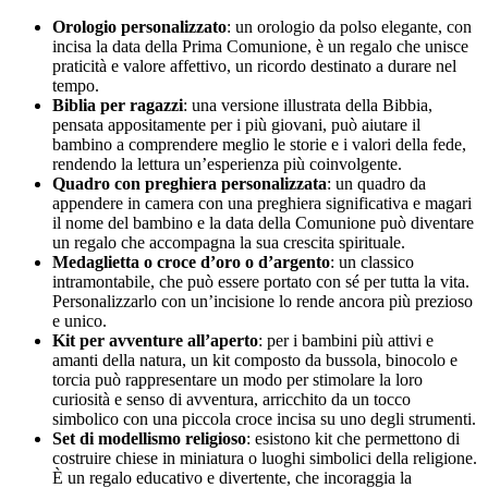
Orologio personalizzato
: un orologio da polso elegante, con
incisa la data della Prima Comunione, è un regalo che unisce
praticità e valore affettivo, un ricordo destinato a durare nel
tempo.
Biblia per ragazzi
: una versione illustrata della Bibbia,
pensata appositamente per i più giovani, può aiutare il
bambino a comprendere meglio le storie e i valori della fede,
rendendo la lettura un’esperienza più coinvolgente.
Quadro con preghiera personalizzata
: un quadro da
appendere in camera con una preghiera significativa e magari
il nome del bambino e la data della Comunione può diventare
un regalo che accompagna la sua crescita spirituale.
Medaglietta o croce d’oro o d’argento
: un classico
intramontabile, che può essere portato con sé per tutta la vita.
Personalizzarlo con un’incisione lo rende ancora più prezioso
e unico.
Kit per avventure all’aperto
: per i bambini più attivi e
amanti della natura, un kit composto da bussola, binocolo e
torcia può rappresentare un modo per stimolare la loro
curiosità e senso di avventura, arricchito da un tocco
simbolico con una piccola croce incisa su uno degli strumenti.
Set di modellismo religioso
: esistono kit che permettono di
costruire chiese in miniatura o luoghi simbolici della religione.
È un regalo educativo e divertente, che incoraggia la