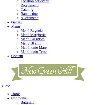
Location per eventi
Ricevimenti
Catering
Banqueting
Allestimenti
Gallery
Menù
Menù Begonia
Menù Margherita
Menù Passiflora
Menù 18 anni
Matrimonio Mare
Matrimonio Terra
Contatti
Close
Home
Cerimonie
Battesimi