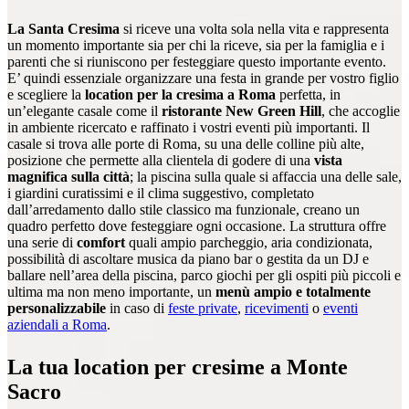
La Santa Cresima
si riceve una volta sola nella vita e rappresenta
un momento importante sia per chi la riceve, sia per la famiglia e i
parenti che si riuniscono per festeggiare questo importante evento.
E’ quindi essenziale organizzare una festa in grande per vostro figlio
e scegliere la
location per la cresima a Roma
perfetta, in
un’elegante casale come il
ristorante New Green Hill
, che accoglie
in ambiente ricercato e raffinato i vostri eventi più importanti. Il
casale si trova alle porte di Roma, su una delle colline più alte,
posizione che permette alla clientela di godere di una
vista
magnifica sulla città
; la piscina sulla quale si affaccia una delle sale,
i giardini curatissimi e il clima suggestivo, completato
dall’arredamento dallo stile classico ma funzionale, creano un
quadro perfetto dove festeggiare ogni occasione. La struttura offre
una serie di
comfort
quali ampio parcheggio, aria condizionata,
possibilità di ascoltare musica da piano bar o gestita da un DJ e
ballare nell’area della piscina, parco giochi per gli ospiti più piccoli e
ultima ma non meno importante, un
menù ampio e totalmente
personalizzabile
in caso di
feste private
,
ricevimenti
o
eventi
aziendali a Roma
.
La tua location per cresime a Monte
Sacro