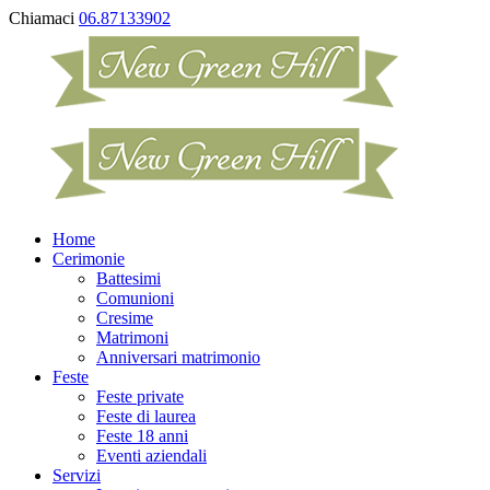
Chiamaci
06.87133902
Home
Cerimonie
Battesimi
Comunioni
Cresime
Matrimoni
Anniversari matrimonio
Feste
Feste private
Feste di laurea
Feste 18 anni
Eventi aziendali
Servizi