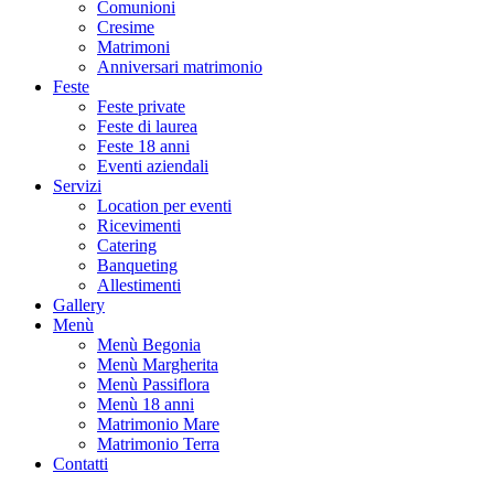
Comunioni
Cresime
Matrimoni
Anniversari matrimonio
Feste
Feste private
Feste di laurea
Feste 18 anni
Eventi aziendali
Servizi
Location per eventi
Ricevimenti
Catering
Banqueting
Allestimenti
Gallery
Menù
Menù Begonia
Menù Margherita
Menù Passiflora
Menù 18 anni
Matrimonio Mare
Matrimonio Terra
Contatti