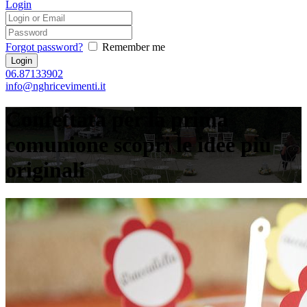
Login
Forgot password?
Remember me
06.87133902
info@nghricevimenti.it
Confettata per la prima
comunione scopri le idee più
originali