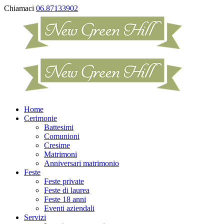
Chiamaci
06.87133902
Home
Cerimonie
Battesimi
Comunioni
Cresime
Matrimoni
Anniversari matrimonio
Feste
Feste private
Feste di laurea
Feste 18 anni
Eventi aziendali
Servizi