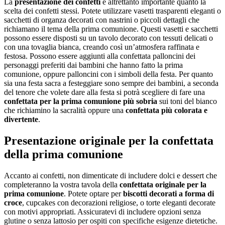
La
presentazione dei confetti
è altrettanto importante quanto la
scelta dei confetti stessi. Potete utilizzare vasetti trasparenti eleganti o
sacchetti di organza decorati con nastrini o piccoli dettagli che
richiamano il tema della prima comunione. Questi vasetti e sacchetti
possono essere disposti su un tavolo decorato con tessuti delicati o
con una tovaglia bianca, creando così un’atmosfera raffinata e
festosa. Possono essere aggiunti alla confettata palloncini dei
personaggi preferiti dai bambini che hanno fatto la prima
comunione, oppure palloncini con i simboli della festa. Per quanto
sia una festa sacra a festeggiare sono sempre dei bambini, a seconda
del tenore che volete dare alla festa si potrà scegliere di fare una
confettata per la prima comunione più sobria
sui toni del bianco
che richiamino la sacralità oppure una
confettata più colorata e
divertente
.
Presentazione originale per la confettata
della prima comunione
Accanto ai confetti, non dimenticate di includere dolci e dessert che
completeranno la vostra tavola della
confettata originale per la
prima comunione
. Potete optare per
biscotti decorati a forma di
croce
, cupcakes con decorazioni religiose, o torte eleganti decorate
con motivi appropriati. Assicuratevi di includere opzioni senza
glutine o senza lattosio per ospiti con specifiche esigenze dietetiche.