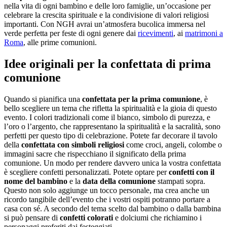
nella vita di ogni bambino e delle loro famiglie, un’occasione per
celebrare la crescita spirituale e la condivisione di valori religiosi
importanti. Con NGH avrai un’atmosfera bucolica immersa nel
verde perfetta per feste di ogni genere dai
ricevimenti
, ai
matrimoni a
Roma
, alle prime comunioni.
Idee originali per la confettata di prima
comunione
Quando si pianifica una
confettata per la prima comunione
, è
bello scegliere un tema che rifletta la spiritualità e la gioia di questo
evento. I colori tradizionali come il bianco, simbolo di purezza, e
l’oro o l’argento, che rappresentano la spiritualità e la sacralità, sono
perfetti per questo tipo di celebrazione. Potete far decorare il tavolo
della
confettata con simboli religiosi
come croci, angeli, colombe o
immagini sacre che rispecchiano il significato della prima
comunione. Un modo per rendere davvero unica la vostra confettata
è scegliere confetti personalizzati. Potete optare per
confetti con il
nome del bambino
e la
data della comunione
stampati sopra.
Questo non solo aggiunge un tocco personale, ma crea anche un
ricordo tangibile dell’evento che i vostri ospiti potranno portare a
casa con sé. A secondo del tema scelto dal bambino o dalla bambina
si può pensare di
confetti colorati
e dolciumi che richiamino i
personaggi preferiti dai festeggiati.