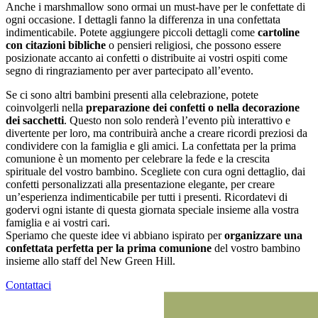
Anche i marshmallow sono ormai un must-have per le confettate di
ogni occasione. I dettagli fanno la differenza in una confettata
indimenticabile. Potete aggiungere piccoli dettagli come
cartoline
con citazioni bibliche
o pensieri religiosi, che possono essere
posizionate accanto ai confetti o distribuite ai vostri ospiti come
segno di ringraziamento per aver partecipato all’evento.
Se ci sono altri bambini presenti alla celebrazione, potete
coinvolgerli nella
preparazione dei confetti o nella decorazione
dei sacchetti
. Questo non solo renderà l’evento più interattivo e
divertente per loro, ma contribuirà anche a creare ricordi preziosi da
condividere con la famiglia e gli amici. La confettata per la prima
comunione è un momento per celebrare la fede e la crescita
spirituale del vostro bambino. Scegliete con cura ogni dettaglio, dai
confetti personalizzati alla presentazione elegante, per creare
un’esperienza indimenticabile per tutti i presenti. Ricordatevi di
godervi ogni istante di questa giornata speciale insieme alla vostra
famiglia e ai vostri cari.
Speriamo che queste idee vi abbiano ispirato per
organizzare una
confettata perfetta per la prima comunione
del vostro bambino
insieme allo staff del New Green Hill.
Contattaci