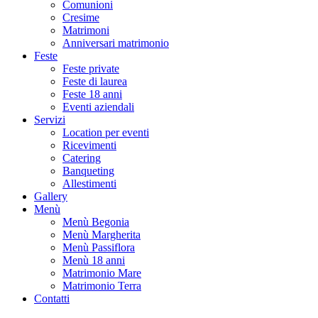
Comunioni
Cresime
Matrimoni
Anniversari matrimonio
Feste
Feste private
Feste di laurea
Feste 18 anni
Eventi aziendali
Servizi
Location per eventi
Ricevimenti
Catering
Banqueting
Allestimenti
Gallery
Menù
Menù Begonia
Menù Margherita
Menù Passiflora
Menù 18 anni
Matrimonio Mare
Matrimonio Terra
Contatti