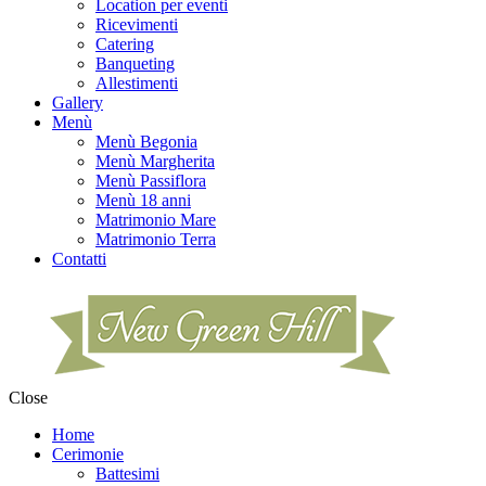
Location per eventi
Ricevimenti
Catering
Banqueting
Allestimenti
Gallery
Menù
Menù Begonia
Menù Margherita
Menù Passiflora
Menù 18 anni
Matrimonio Mare
Matrimonio Terra
Contatti
Close
Home
Cerimonie
Battesimi