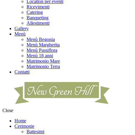
Location per eventi
Ricevimenti
Catering
Banqueting
Allestimenti
Gallery
Menù
Menù Begonia
Menù Margherita
Menù Passiflora
Menù 18 anni
Matrimonio Mare
Matrimonio Terra
Contatti
Close
Home
Cerimonie
Battesimi