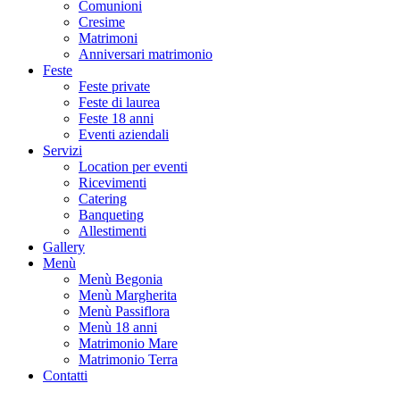
Comunioni
Cresime
Matrimoni
Anniversari matrimonio
Feste
Feste private
Feste di laurea
Feste 18 anni
Eventi aziendali
Servizi
Location per eventi
Ricevimenti
Catering
Banqueting
Allestimenti
Gallery
Menù
Menù Begonia
Menù Margherita
Menù Passiflora
Menù 18 anni
Matrimonio Mare
Matrimonio Terra
Contatti