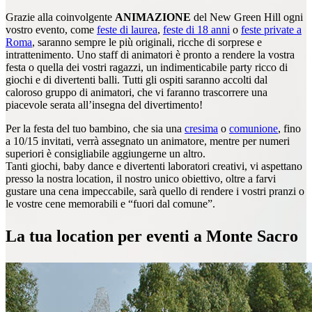
Grazie alla coinvolgente
ANIMAZIONE
del New Green Hill ogni
vostro evento, come
feste di laurea
,
feste di 18 anni
o
feste private a
Roma
, saranno sempre le più originali, ricche di sorprese e
intrattenimento. Uno staff di animatori è pronto a rendere la vostra
festa o quella dei vostri ragazzi, un indimenticabile party ricco di
giochi e di divertenti balli. Tutti gli ospiti saranno accolti dal
caloroso gruppo di animatori, che vi faranno trascorrere una
piacevole serata all’insegna del divertimento!
Per la festa del tuo bambino, che sia una
cresima
o
comunione
, fino
a 10/15 invitati, verrà assegnato un animatore, mentre per numeri
superiori è consigliabile aggiungerne un altro.
Tanti giochi, baby dance e divertenti laboratori creativi, vi aspettano
presso la nostra location, il nostro unico obiettivo, oltre a farvi
gustare una cena impeccabile, sarà quello di rendere i vostri pranzi o
le vostre cene memorabili e “fuori dal comune”.
La tua location per eventi a Monte Sacro