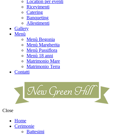
Location per eventi
Ricevimenti
Catering
Banqueting
Allestimenti
Gallery
Menù
Menù Begonia
Menù Margherita
Menù Passiflora
Menù 18 anni
Matrimonio Mare
Matrimonio Terra
Contatti
Close
Home
Cerimonie
Battesimi