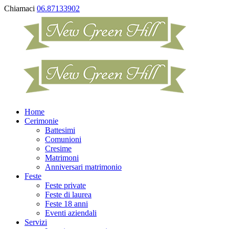
Chiamaci
06.87133902
Home
Cerimonie
Battesimi
Comunioni
Cresime
Matrimoni
Anniversari matrimonio
Feste
Feste private
Feste di laurea
Feste 18 anni
Eventi aziendali
Servizi