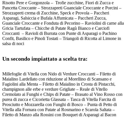
Risotto Pere e Gorgonzola – Trofie zucchine, Fiori di Zucca e
Pancetta Croccante – Strozzapreti Guanciale Croccante e Porcini –
Strozzapreti crema di Zucchine, Speck e Provola – Paccheri
Asparagi, Salsiccia e Bufala Affumicata – Paccheri Zucca,
Guanciale Croccante e Fonduta di Pecorino – Raviolini di carne alla
Gricia Tartufata – Chicche di Patate Ragù Bianco e Carciofi
Croccanti – Ravioli di Burrata con Punte di Asparagi o Pachino
Confit, Basilico e Pinoli Tostati – Triangoli di Ricotta al Limone in
salsa di noci
Un secondo impiattato a scelta tra:
Millefoglie di Vitella con Nido di Verdure Croccanti – Filetto di
Maialino Lardellato con riduzione al Morellino di Scansano e
Fagiolini alla Menta – Filetto di Maialino in Crosta di Pistacchi,
champignon alle erbe e verdure Grigliate – Reale di Vitello
Cremolato ai Funghi e Chips di Patate – Brasato al Vino Rosso con
purea di zucca e Cicorietta Glassata – Tasca di Vitella Farcita di
Prosciutto e Mozzarella con Funghi di Bosco – Punta di Petto di
Vitella alla Fornara con Patate al Rosmarino e Scarola Saltata –
Filetto di Manzo alla Rossini con Bouquet di Asparagi al Bacon