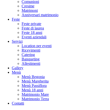
Comunioni
Cresime
Matrimoni
Anniversari matrimonio
Feste
Feste private
Feste di laurea
Feste 18 anni
Eventi aziendali
Servizi
Location per eventi
Ricevimenti
Catering
Banqueting
Allestimenti
Gallery
Menù
Menù Begonia
Menù Margherita
Menù Passiflora
Menù 18 anni
Matrimonio Mare
Matrimonio Terra
Contatti