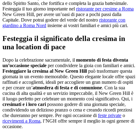
dello Spirito Santo, che fortifica e completa la grazia battesimale.
Festeggia il tuo giorno importante nel
ristorante per cresime a Roma
New Green Hill, per avere un’oasi di pace a pochi passi dalla
Capitale. Dove potrai godere del verde del nostro
ristorante con
giardino a Roma Nord
insieme ai vostri familiari e amici più cari.
Festeggia il significato della cresima in
una location di pace
Dopo la celebrazione sacramentale, il
momento di festa diventa
un’occasione speciale
per condividere la gioia con familiari e amici.
Festeggiare la cresima al New Green Hill
può trasformare questa
giornata in un evento memorabile. Questo elegante locale offre spazi
raffinati e accoglienti, ideali per accogliere un gran numero di ospiti
e per creare un’
atmosfera di festa e di comunione
. Con la sua
cucina di alta qualità e un servizio impeccabile, il New Green Hill è
il luogo perfetto per celebrare un momento così significativo. Qui, i
cresimati e i loro cari
possono godere di una giornata speciale,
condividendo un delizioso pranzo o cena e creando ricordi preziosi
che dureranno per sempre. Per ogni occasione di
feste private
o
ricevimenti a Roma
, l’NGH offre sempre il meglio in ogni genere di
occasione.