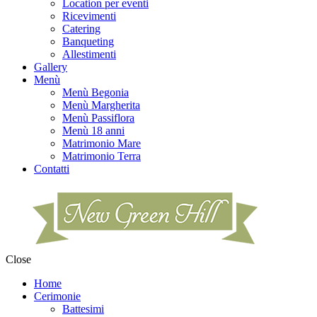
Location per eventi
Ricevimenti
Catering
Banqueting
Allestimenti
Gallery
Menù
Menù Begonia
Menù Margherita
Menù Passiflora
Menù 18 anni
Matrimonio Mare
Matrimonio Terra
Contatti
Close
Home
Cerimonie
Battesimi