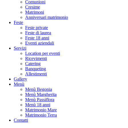
Comunioni
Cresime
Matrimoni
Anniversari matrimonio
Feste
Feste private
Feste di laurea
Feste 18 anni
Eventi aziendali
Servizi
Location per eventi
Ricevimenti
Catering
Banqueting
Allestimenti
Gallery
Menù
Menù Begonia
Menù Margherita
Menù Passiflora
Menù 18 anni
Matrimonio Mare
Matrimonio Terra
Contatti