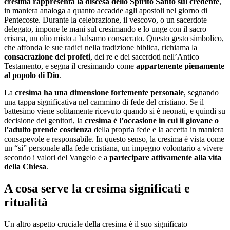
cresima rappresenta la discesa dello Spirito Santo sul credente
,
in maniera analoga a quanto accadde agli apostoli nel giorno di
Pentecoste. Durante la celebrazione, il vescovo, o un sacerdote
delegato, impone le mani sul cresimando e lo unge con il sacro
crisma, un olio misto a balsamo consacrato. Questo gesto simbolico,
che affonda le sue radici nella tradizione biblica, richiama la
consacrazione dei profeti
, dei re e dei sacerdoti nell’Antico
Testamento, e segna il cresimando come
appartenente pienamente
al popolo di Dio
.
La
cresima ha una dimensione fortemente personale
, segnando
una tappa significativa nel cammino di fede del cristiano. Se il
battesimo viene solitamente ricevuto quando si è neonati, e quindi su
decisione dei genitori, la
cresima è l’occasione in cui il giovane o
l’adulto prende coscienza
della propria fede e la accetta in maniera
consapevole e responsabile. In questo senso, la cresima è vista come
un “sì” personale alla fede cristiana, un impegno volontario a vivere
secondo i valori del Vangelo e a
partecipare attivamente alla vita
della Chiesa
.
A cosa serve la cresima significati e
ritualità
Un altro aspetto cruciale della cresima è il suo significato