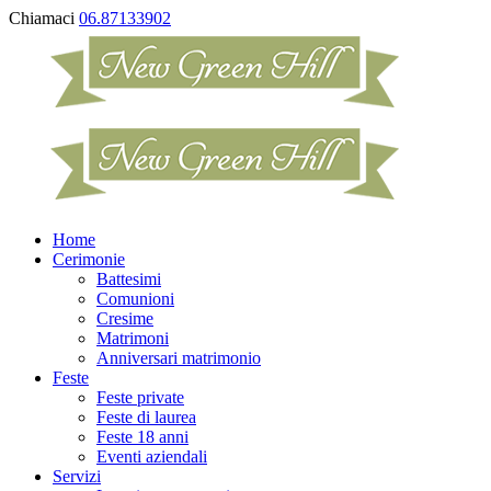
Chiamaci
06.87133902
Home
Cerimonie
Battesimi
Comunioni
Cresime
Matrimoni
Anniversari matrimonio
Feste
Feste private
Feste di laurea
Feste 18 anni
Eventi aziendali
Servizi