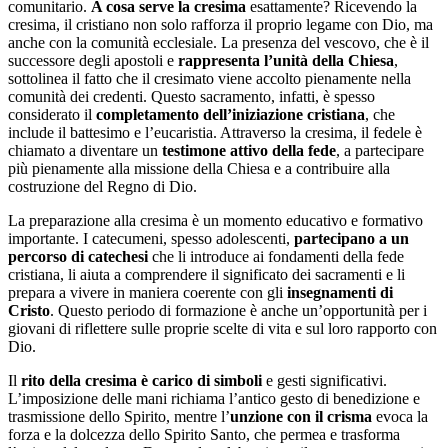
comunitario.
A cosa serve la cresima
esattamente? Ricevendo la
cresima, il cristiano non solo rafforza il proprio legame con Dio, ma
anche con la comunità ecclesiale. La presenza del vescovo, che è il
successore degli apostoli e
rappresenta l’unità della Chiesa
,
sottolinea il fatto che il cresimato viene accolto pienamente nella
comunità dei credenti. Questo sacramento, infatti, è spesso
considerato il
completamento dell’iniziazione cristiana
, che
include il battesimo e l’eucaristia. Attraverso la cresima, il fedele è
chiamato a diventare un
testimone attivo della fede
, a partecipare
più pienamente alla missione della Chiesa e a contribuire alla
costruzione del Regno di Dio.
La preparazione alla cresima è un momento educativo e formativo
importante. I catecumeni, spesso adolescenti,
partecipano a un
percorso di catechesi
che li introduce ai fondamenti della fede
cristiana, li aiuta a comprendere il significato dei sacramenti e li
prepara a vivere in maniera coerente con gli
insegnamenti di
Cristo
. Questo periodo di formazione è anche un’opportunità per i
giovani di riflettere sulle proprie scelte di vita e sul loro rapporto con
Dio.
Il
rito della cresima è carico di simboli
e gesti significativi.
L’imposizione delle mani richiama l’antico gesto di benedizione e
trasmissione dello Spirito, mentre l’
unzione con il crisma
evoca la
forza e la dolcezza dello Spirito Santo, che permea e trasforma