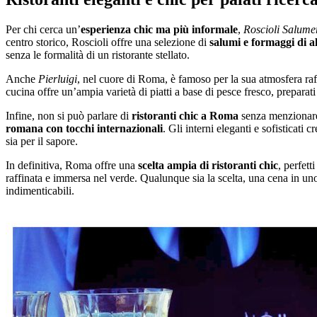
Per chi cerca un’
esperienza chic ma più informale
,
Roscioli Salume
centro storico, Roscioli offre una selezione di
salumi e formaggi di al
senza le formalità di un ristorante stellato.
Anche
Pierluigi
, nel cuore di Roma, è famoso per la sua atmosfera raff
cucina offre un’ampia varietà di piatti a base di pesce fresco, preparati
Infine, non si può parlare di
ristoranti chic a Roma
senza menziona
romana con tocchi internazionali
. Gli interni eleganti e sofisticati
sia per il sapore.
In definitiva, Roma offre una
scelta ampia di ristoranti chic
, perfett
raffinata e immersa nel verde. Qualunque sia la scelta, una cena in uno 
indimenticabili.