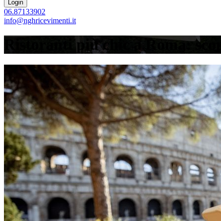
06.87133902
info@nghricevimenti.it
Ristoranti più chic a Roma: sco