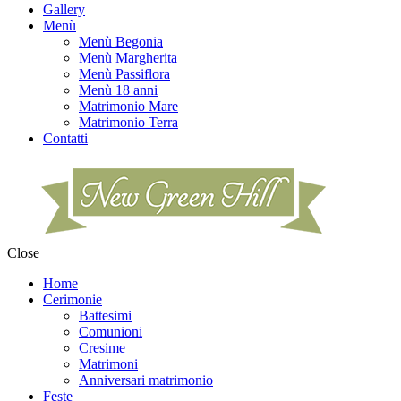
Gallery
Menù
Menù Begonia
Menù Margherita
Menù Passiflora
Menù 18 anni
Matrimonio Mare
Matrimonio Terra
Contatti
Close
Home
Cerimonie
Battesimi
Comunioni
Cresime
Matrimoni
Anniversari matrimonio
Feste