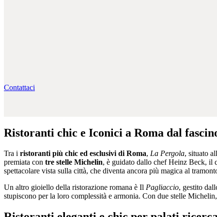
Contattaci
Ristoranti chic e Iconici a Roma dal fascin
Tra i
ristoranti più chic ed esclusivi di Roma
,
La Pergola
, situato 
premiata con
tre stelle Michelin
, è guidato dallo chef Heinz Beck, il
spettacolare vista sulla città, che diventa ancora più magica al tramon
Un altro gioiello della ristorazione romana è Il
Pagliaccio
, gestito da
stupiscono per la loro complessità e armonia. Con due stelle Michelin, 
Ristoranti eleganti e chic per palati ricer