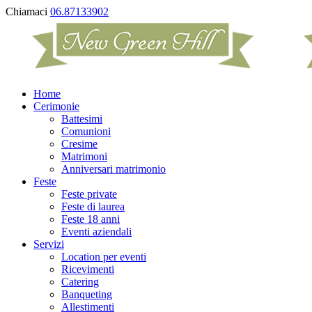
Chiamaci
06.87133902
Home
Cerimonie
Battesimi
Comunioni
Cresime
Matrimoni
Anniversari matrimonio
Feste
Feste private
Feste di laurea
Feste 18 anni
Eventi aziendali
Servizi
Location per eventi
Ricevimenti
Catering
Banqueting
Allestimenti