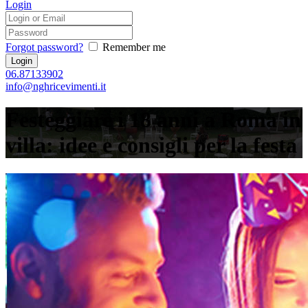
Login
Forgot password?
Remember me
06.87133902
info@nghricevimenti.it
Festeggiare i 18 anni a Roma in
villa: idee e consigli per la festa