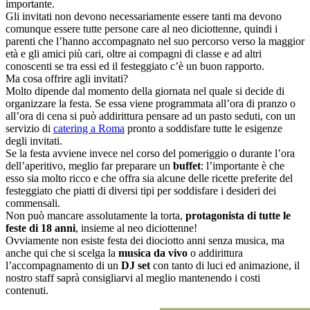
importante.
Gli invitati non devono necessariamente essere tanti ma devono
comunque essere tutte persone care al neo diciottenne, quindi i
parenti che l’hanno accompagnato nel suo percorso verso la maggior
età e gli amici più cari, oltre ai compagni di classe e ad altri
conoscenti se tra essi ed il festeggiato c’è un buon rapporto.
Ma cosa offrire agli invitati?
Molto dipende dal momento della giornata nel quale si decide di
organizzare la festa. Se essa viene programmata all’ora di pranzo o
all’ora di cena si può addirittura pensare ad un pasto seduti, con un
servizio di
catering a Roma
pronto a soddisfare tutte le esigenze
degli invitati.
Se la festa avviene invece nel corso del pomeriggio o durante l’ora
dell’aperitivo, meglio far preparare un
buffet
: l’importante è che
esso sia molto ricco e che offra sia alcune delle ricette preferite del
festeggiato che piatti di diversi tipi per soddisfare i desideri dei
commensali.
Non può mancare assolutamente la torta,
protagonista di tutte le
feste di 18 anni
, insieme al neo diciottenne!
Ovviamente non esiste festa dei diociotto anni senza musica, ma
anche qui che si scelga la
musica da vivo
o addirittura
l’accompagnamento di un
DJ set
con tanto di luci ed animazione, il
nostro staff saprà consigliarvi al meglio mantenendo i costi
contenuti.