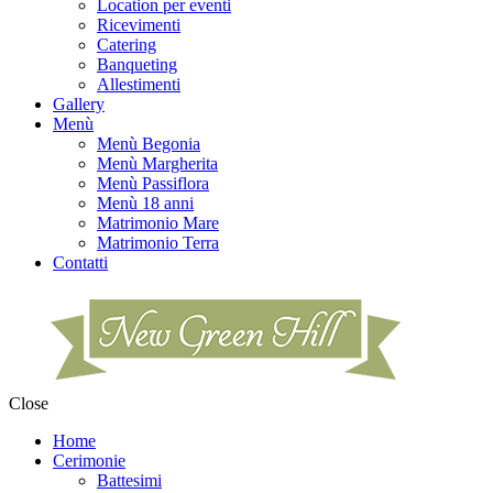
Location per eventi
Ricevimenti
Catering
Banqueting
Allestimenti
Gallery
Menù
Menù Begonia
Menù Margherita
Menù Passiflora
Menù 18 anni
Matrimonio Mare
Matrimonio Terra
Contatti
Close
Home
Cerimonie
Battesimi