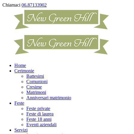
Chiamaci
06.87133902
Home
Cerimonie
Battesimi
Comunioni
Cresime
Matrimoni
Anniversari matrimonio
Feste
Feste private
Feste di laurea
Feste 18 anni
Eventi aziendali
Servizi