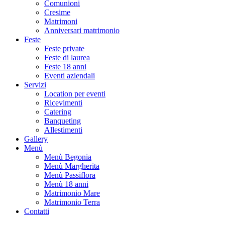
Comunioni
Cresime
Matrimoni
Anniversari matrimonio
Feste
Feste private
Feste di laurea
Feste 18 anni
Eventi aziendali
Servizi
Location per eventi
Ricevimenti
Catering
Banqueting
Allestimenti
Gallery
Menù
Menù Begonia
Menù Margherita
Menù Passiflora
Menù 18 anni
Matrimonio Mare
Matrimonio Terra
Contatti