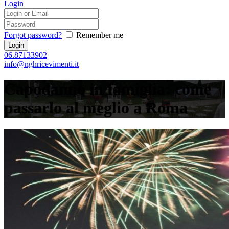
Login
Forgot password?
Remember me
06.87133902
info@nghricevimenti.it
Capodanno in famiglia: come
passarlo al meglio a Roma