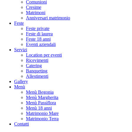
Comunioni
Cresime
Matrimoni
Anniversari matrimonio
Feste
Feste private
Feste di laurea
Feste 18 anni
Eventi aziendali
Servizi
Location per eventi
Ricevimenti
Catering
Banqueting
Allestimenti
Gallery
Menù
Menù Begonia
Menù Margherita
Menù Passiflora
Menù 18 anni
Matrimonio Mare
Matrimonio Terra
Contatti