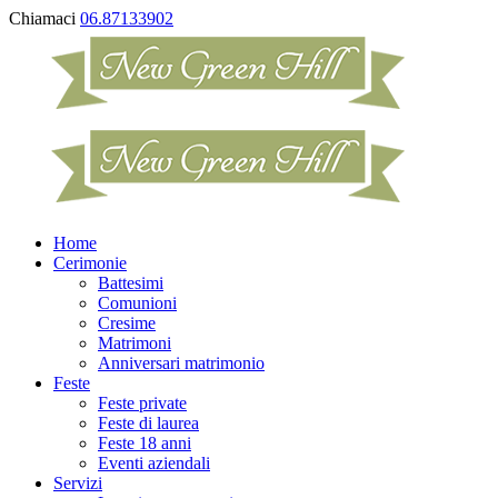
Chiamaci
06.87133902
Home
Cerimonie
Battesimi
Comunioni
Cresime
Matrimoni
Anniversari matrimonio
Feste
Feste private
Feste di laurea
Feste 18 anni
Eventi aziendali
Servizi