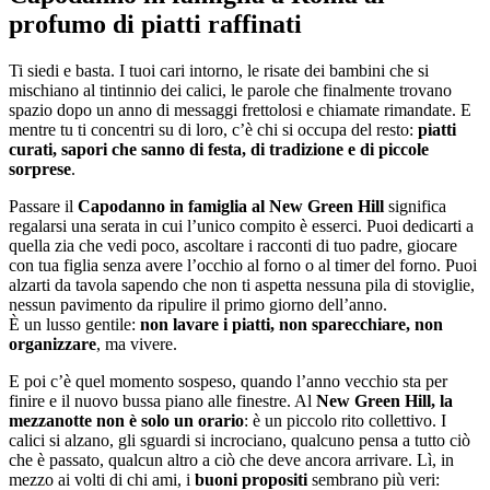
profumo di piatti raffinati
Ti siedi e basta. I tuoi cari intorno, le risate dei bambini che si
mischiano al tintinnio dei calici, le parole che finalmente trovano
spazio dopo un anno di messaggi frettolosi e chiamate rimandate. E
mentre tu ti concentri su di loro, c’è chi si occupa del resto:
piatti
curati, sapori che sanno di festa, di tradizione e di piccole
sorprese
.
Passare il
Capodanno in famiglia al New Green Hill
significa
regalarsi una serata in cui l’unico compito è esserci. Puoi dedicarti a
quella zia che vedi poco, ascoltare i racconti di tuo padre, giocare
con tua figlia senza avere l’occhio al forno o al timer del forno. Puoi
alzarti da tavola sapendo che non ti aspetta nessuna pila di stoviglie,
nessun pavimento da ripulire il primo giorno dell’anno.
È un lusso gentile:
non lavare i piatti, non sparecchiare, non
organizzare
, ma vivere.
E poi c’è quel momento sospeso, quando l’anno vecchio sta per
finire e il nuovo bussa piano alle finestre. Al
New Green Hill, la
mezzanotte non è solo un orario
: è un piccolo rito collettivo. I
calici si alzano, gli sguardi si incrociano, qualcuno pensa a tutto ciò
che è passato, qualcun altro a ciò che deve ancora arrivare. Lì, in
mezzo ai volti di chi ami, i
buoni propositi
sembrano più veri: