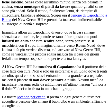
bene insieme
. Senza corse all’ultimo minuto, senza ore passate in
cucina,
senza montagne di piatti da lavare
quando gli altri se ne
sono già andati. Solo il tempo, finalmente lento, da riempire di
chiacchiere, brindisi e abbracci. Scopri ora il
cenone di Capodanno a
Roma
del
New Green Hill
e prenota la tua serata indimenticabile
all’insegna di bontà e sorprese!
Immagina allora un Capodanno diverso, dove la casa rimane
silenziosa e in ordine, le pentole restano al loro posto e tu puoi
infilarti un abito che ti fa sentire bene
, senza pensare se si
macchierà con il sugo. Immagina di salire verso
Roma Nord
, dove
la città si fa più verde e discreta, e di arrivare al
New Green Hill
,
come se varcassi una piccola soglia magica tra il caos dei giorni
feriali e un tempo sospeso, tutto per te e la tua famiglia.
Al New Green Hill l’atmosfera di Capodanno
ha il profumo delle
cose fatte con cura. Non è solo un ristorante: è un luogo dove ti senti
accolto, quasi come se stessi entrando in una grande casa ospitale,
ma con il piacere di
non dover pensare a nulla
. Nessun menù da
incastrare, nessuna sedia da aggiungere all’ultimo, nessun “chi porta
il dolce?” deciso in fretta in una chat di gruppo.
La nostra
location per eventi
si presta ad ogni genere di festa per
accogliere persone che amano il buon cibo e un ambiente raffinato e
accogliente.