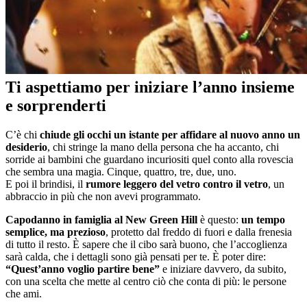
Ti aspettiamo per iniziare l’anno insieme
e sorprenderti
C’è chi
chiude gli occhi un istante per affidare al nuovo anno un
desiderio
, chi stringe la mano della persona che ha accanto, chi
sorride ai bambini che guardano incuriositi quel conto alla rovescia
che sembra una magia. Cinque, quattro, tre, due, uno.
E poi il brindisi, il
rumore leggero del vetro contro il vetro
, un
abbraccio in più che non avevi programmato.
Capodanno in famiglia al New Green Hill
è questo:
un tempo
semplice, ma prezioso
, protetto dal freddo di fuori e dalla frenesia
di tutto il resto. È sapere che il cibo sarà buono, che l’accoglienza
sarà calda, che i dettagli sono già pensati per te. È poter dire:
“Quest’anno voglio partire bene”
e iniziare davvero, da subito,
con una scelta che mette al centro ciò che conta di più: le persone
che ami.