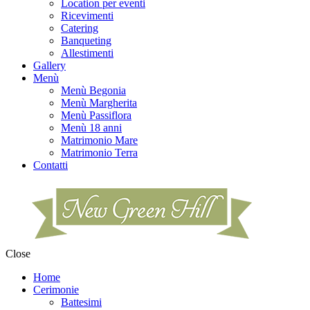
Location per eventi
Ricevimenti
Catering
Banqueting
Allestimenti
Gallery
Menù
Menù Begonia
Menù Margherita
Menù Passiflora
Menù 18 anni
Matrimonio Mare
Matrimonio Terra
Contatti
Close
Home
Cerimonie
Battesimi