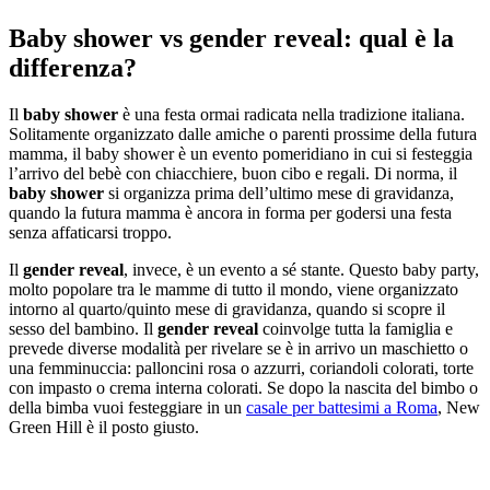
Baby shower vs gender reveal: qual è la
differenza?
Il
baby shower
è una festa ormai radicata nella tradizione italiana.
Solitamente organizzato dalle amiche o parenti prossime della futura
mamma, il baby shower è un evento pomeridiano in cui si festeggia
l’arrivo del bebè con chiacchiere, buon cibo e regali. Di norma, il
baby shower
si organizza prima dell’ultimo mese di gravidanza,
quando la futura mamma è ancora in forma per godersi una festa
senza affaticarsi troppo.
Il
gender reveal
, invece, è un evento a sé stante. Questo baby party,
molto popolare tra le mamme di tutto il mondo, viene organizzato
intorno al quarto/quinto mese di gravidanza, quando si scopre il
sesso del bambino. Il
gender reveal
coinvolge tutta la famiglia e
prevede diverse modalità per rivelare se è in arrivo un maschietto o
una femminuccia: palloncini rosa o azzurri, coriandoli colorati, torte
con impasto o crema interna colorati. Se dopo la nascita del bimbo o
della bimba vuoi festeggiare in un
casale per battesimi a Roma
, New
Green Hill è il posto giusto.