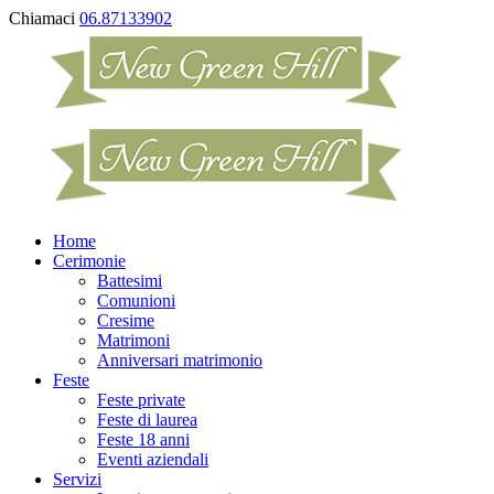
Chiamaci
06.87133902
Home
Cerimonie
Battesimi
Comunioni
Cresime
Matrimoni
Anniversari matrimonio
Feste
Feste private
Feste di laurea
Feste 18 anni
Eventi aziendali
Servizi