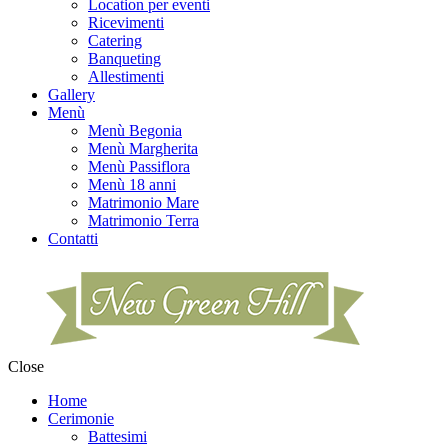
Location per eventi
Ricevimenti
Catering
Banqueting
Allestimenti
Gallery
Menù
Menù Begonia
Menù Margherita
Menù Passiflora
Menù 18 anni
Matrimonio Mare
Matrimonio Terra
Contatti
Close
Home
Cerimonie
Battesimi