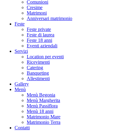
Comunioni
Cresime
Matrimoni
Anniversari matrimonio
Feste
Feste private
Feste di laurea
Feste 18 anni
Eventi aziendali
Servizi
Location per eventi
Ricevimenti
Catering
Banqueting
Allestimenti
Gallery
Menù
Menù Begonia
Menù Margherita
Menù Passiflora
Menù 18 anni
Matrimonio Mare
Matrimonio Terra
Contatti