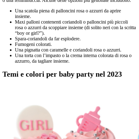
o una femminuccia. Alcune delle opzioni più gettonate includono:
Una scatola piena di palloncini rosa o azzurri da aprire
insieme.
Maxi palloni contenenti coriandoli o palloncini più piccoli
rosa o azzurri da scoppiare insieme (di solito neri con la scritta
“boy or girl?”).
Spara-coriandoli da far esplodere.
Fumogeni colorati.
Una pignatta con caramelle e coriandoli rosa o azzurri.
Una torta con l’impasto o la crema interna colorata di rosa o
azzurro, da tagliare insieme.
Temi e colori per baby party nel 2023